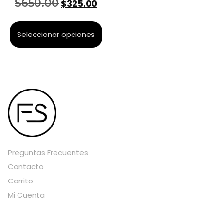
$
650.00
$
325.00
Seleccionar opciones
Preguntas Frecuentes
Contacto
Carrito
Mi Cuenta