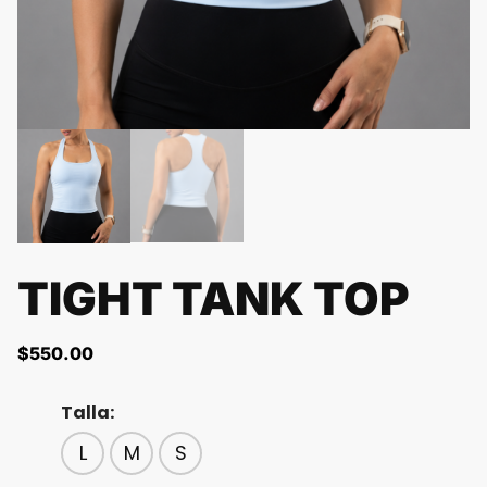
TIGHT TANK TOP
$
550.00
Talla:
L
M
S